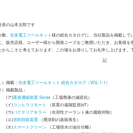
社長の山本太郎です
今般、
住友電工ツールネット
様の総合カタログに、当社製品を掲載して
に、販売店様、ユーザー様から開発ニーズをご教授いただき、お客様を
たからこそと考えております。この場をお借りしてお礼申し上げます。
記
１）掲載：
住友電工ツールネット 総合カタログ（VOL.1-1）
２）掲載製品：
(ア)
蒸発濃縮装置 Sorae
（工場廃液の減容化）
(イ)
コンヒラリモート
（装置の遠隔監視IoT）
(ウ)
バクテリアキラー
（水溶性クーラント液の腐敗抑制）
(エ)
溶剤回収装置
（廃溶剤の蒸留再生）
(オ)
スマートクリーン
（工場排水の油分分離）