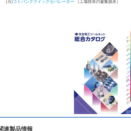
(カ)
コトバンククイックセパレーター
（工場排水の凝集脱水）
関連製品情報