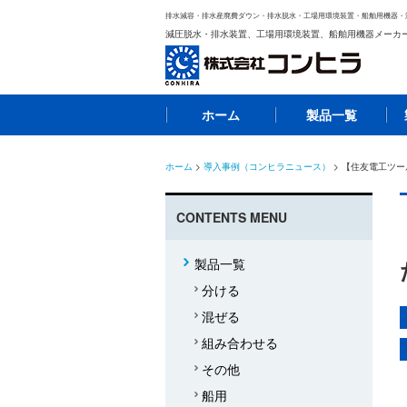
排水減容・排水産廃費ダウン・排水脱水・工場用環境装置・船舶用機器・
減圧脱水・排水装置、工場用環境装置、船舶用機器メーカ
ホーム
製品一覧
ホーム
>
導入事例（コンヒラニュース）
> 【住友電工ツ
CONTENTS MENU
製品一覧
分ける
混ぜる
組み合わせる
その他
船用