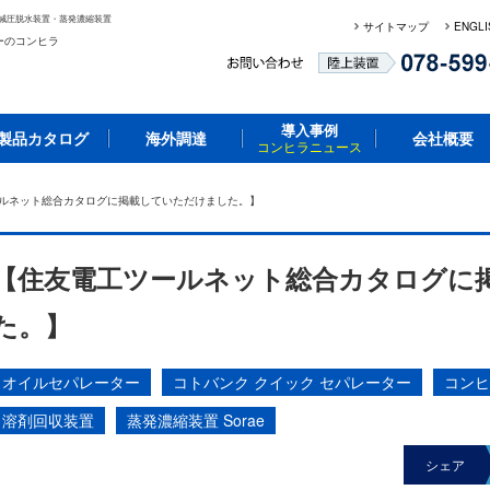
減圧脱水装置・蒸発濃縮装置
サイトマップ
ENGLI
ーのコンヒラ
導入事例
製品カタログ
海外調達
会社概要
コンヒラニュース
ールネット総合カタログに掲載していただけました。】
【住友電工ツールネット総合カタログに
た。】
オイルセパレーター
コトバンク クイック セパレーター
コンヒ
溶剤回収装置
蒸発濃縮装置 Sorae
シェア