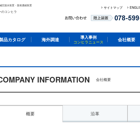
減圧脱水装置・蒸発濃縮装置
サイトマップ
ENGLI
ーのコンヒラ
導入事例
製品カタログ
海外調達
会社概要
コンヒラニュース
COMPANY INFORMATION
会社概要
概要
沿革