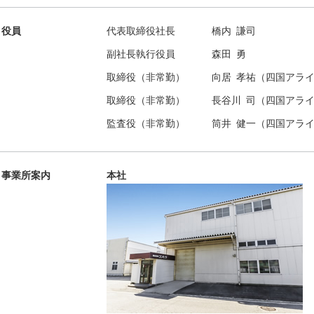
役員
代表取締役社長
橋内 謙司
副社長執行役員
森田 勇
取締役（非常勤）
向居 孝祐（四国アラ
取締役（非常勤）
長谷川 司（四国アラ
監査役（非常勤）
筒井 健一（四国アラ
事業所案内
本社