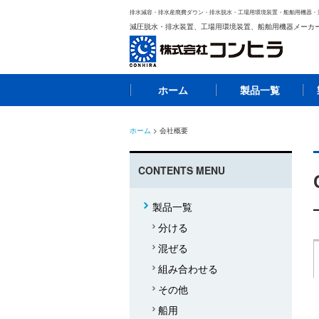
排水減容・排水産廃費ダウン・排水脱水・工場用環境装置・船舶用機器・
減圧脱水・排水装置、工場用環境装置、船舶用機器メーカ
ホーム
製品一覧
ホーム
> 会社概要
CONTENTS MENU
製品一覧
分ける
混ぜる
組み合わせる
その他
船用