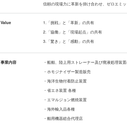
信頼の現場⼒に⾰新を掛け合わせ、ゼロエミッ
Value
1.「挑戦」と「⾰新」の共有
2.「協働」と「現場起点」の共有
3.「驚き」と「感動」の共有
事業内容
・船舶、陸上用ストレーナー及び廃液処理装置
・ホモジナイザー製造販売
・海洋生物付着防止装置
・省エネ装置 各種
・エマルジョン燃焼装置
・海外輸入品各種
・舶用機器総合代理店