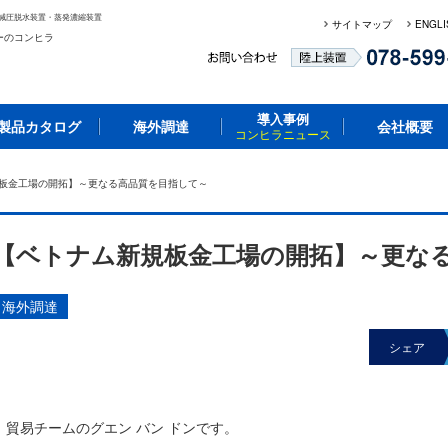
減圧脱水装置・蒸発濃縮装置
サイトマップ
ENGLI
ーのコンヒラ
導入事例
製品カタログ
海外調達
会社概要
コンヒラニュース
規板金工場の開拓】～更なる高品質を目指して～
【ベトナム新規板金工場の開拓】～更な
海外調達
シェア
貿易チームのグエン バン ドンです。