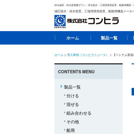
排水減容・排水産廃費ダウン・排水脱水・工場用環境装置・船舶用機器・
減圧脱水・排水装置、工場用環境装置、船舶用機器メーカ
ホーム
製品一覧
ホーム
>
導入事例（コンヒラニュース）
> 【ベトナム新
CONTENTS MENU
製品一覧
分ける
混ぜる
組み合わせる
その他
船用