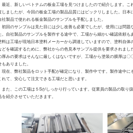
最近、新しいベトナムの板金工場を見つけましたので紹介します。こ
査しましたが、今回の板金工場の製品品質にはビックリしました。日本
自社製品で使われる板金製品のサンプルを手配しました。
初回のサンプルは見た目には少し改善も必要でしたが、使用には問題
た。自社製品のサンプルを製作する途中で、工場から細かい確認依頼も
塗料は工場が現地日本塗料メーカーから調達していますので、塗料自体
などを確認するために、弊社からの色見本サンプル提供を要求されまし
の厚みの要求はそんなに厳しくはないですが、工場から塗装の膜厚は〇
せもありました。
現在、弊社製品をロット手配が確定になり、製作中です。製作途中に
くれて、安心して注文できる工場だと思います。
また、この工場は５Sがしっかり行っています。従業員の製品の取り扱
品を紹介させていただきます。