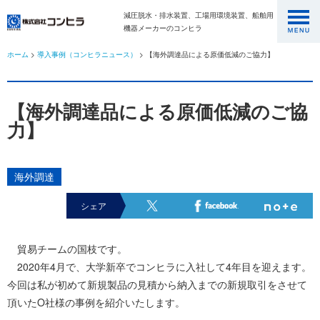
減圧脱水・排水装置、工場用環境装置、船舶用
機器メーカーのコンヒラ
ホーム
>
導入事例（コンヒラニュース）
> 【海外調達品による原価低減のご協力】
【海外調達品による原価低減のご協
力】
海外調達
シェア
貿易チームの国枝です。
2020年4月で、大学新卒でコンヒラに入社して4年目を迎えます。
今回は私が初めて新規製品の見積から納入までの新規取引をさせて
頂いたO社様の事例を紹介いたします。