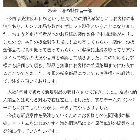
板金工場の製作品一部
今回は受注後35日後という短期間での納入希望というお客様の事
情もあり、サンプル品を製作せずロット製作ということになりまし
た。ちょうど別担当者が他のお客様の製作案件で中国出張がありま
したので、本件の板金製作工場にも立ち寄ってもらい、製作中の板
金部品の写真を撮って送ってもらい、お客様に連絡を取ってリアル
タイムで製品の状況や品質を確認して頂きました。この対応をお客
様にも評価して頂き、製品も無事にお客様の希望納期までに納入す
ることができました。今回の板金部品についてもお客様から継続し
てご注文を頂いております。
入社3年目で初めて新規製品の取引をさせて頂きました。通常の納
入製品とは異なる対応で右往左往しましたが、貿易チームのメンバ
ーにも助けてもらいながら、最後までやりきりました。
今後も新規案件を受注していくためにお客様との人間関係の構
築、ベトナムをはじめとする海外調達品による原価低減の提案を自
発的に行っていきたいです。