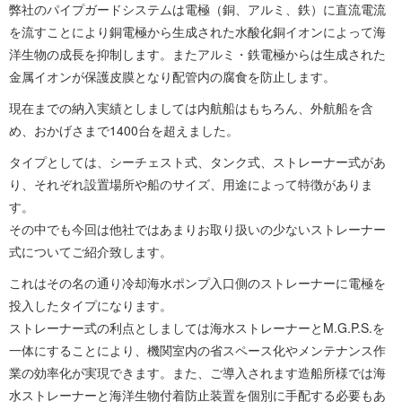
弊社のパイプガードシステムは電極（銅、アルミ、鉄）に直流電流
を流すことにより銅電極から生成された水酸化銅イオンによって海
洋生物の成長を抑制します。またアルミ・鉄電極からは生成された
金属イオンが保護皮膜となり配管内の腐食を防止します。
現在までの納入実績としましては内航船はもちろん、外航船を含
め、おかげさまで1400台を超えました。
タイプとしては、シーチェスト式、タンク式、ストレーナー式があ
り、それぞれ設置場所や船のサイズ、用途によって特徴がありま
す。
その中でも今回は他社ではあまりお取り扱いの少ないストレーナー
式についてご紹介致します。
これはその名の通り冷却海水ポンプ入口側のストレーナーに電極を
投入したタイプになります。
ストレーナー式の利点としましては海水ストレーナーとM.G.P.S.を
一体にすることにより、機関室内の省スペース化やメンテナンス作
業の効率化が実現できます。また、ご導入されます造船所様では海
水ストレーナーと海洋生物付着防止装置を個別に手配する必要もあ