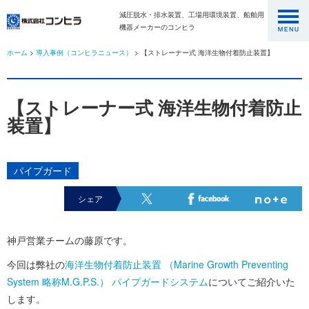
減圧脱水・排水装置、工場用環境装置、船舶用
機器メーカーのコンヒラ
ホーム
>
導入事例（コンヒラニュース）
> 【ストレーナー式 海洋生物付着防止装置】
【ストレーナー式 海洋生物付着防止
装置】
パイプガード
シェア
神戸営業チームの藤原です。
今回は弊社の
海洋生物付着防止装置 （Marine Growth Preventing
System 略称M.G.P.S.） パイプガードシステム
についてご紹介いた
します。