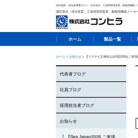
排水減容・排水産廃費ダウン・排水脱水・工場用環境装置・船舶用機器・
減圧脱水・排水装置、工場用環境装置、船舶用機器メーカ
ホーム
製品一覧
ホーム
>
お知らせ
> 【リクナビ主催松山合同説明会ご来場
代表者ブログ
社員ブログ
採用担当者ブログ
お知らせ
【Sea Japan2026 ご来場