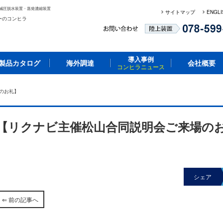
減圧脱水装置・蒸発濃縮装置
サイトマップ
ENGLI
ーのコンヒラ
導入事例
製品カタログ
海外調達
会社概要
コンヒラニュース
のお礼】
【リクナビ主催松山合同説明会ご来場の
シェア
⇐ 前の記事へ