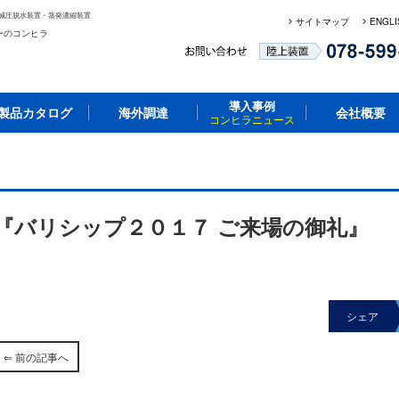
減圧脱水装置・蒸発濃縮装置
サイトマップ
ENGLI
ーのコンヒラ
導入事例
製品カタログ
海外調達
会社概要
コンヒラニュース
』
『バリシップ２０１７ ご来場の御礼』
シェア
⇐ 前の記事へ