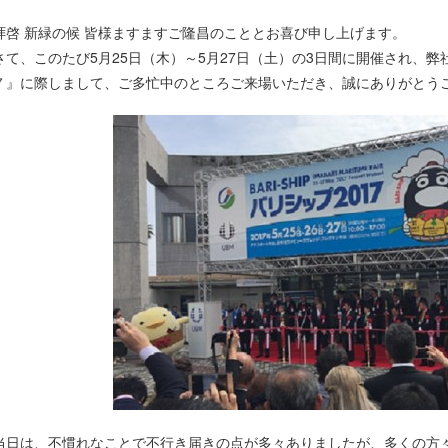
拝啓 新緑の候 皆様ますますご隆昌のこととお喜び申し上げます。
さて、このたび5月25日（木）～5月27日（土）の3日間に開催され、
７』に際しまして、ご多忙中のところご来場いただき、誠にありがとう
当日は、不慣れなことで不行き届きの点が多々ありましたが、多くの方