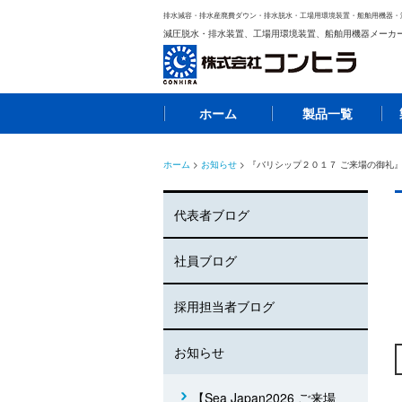
排水減容・排水産廃費ダウン・排水脱水・工場用環境装置・船舶用機器・
減圧脱水・排水装置、工場用環境装置、船舶用機器メーカ
ホーム
製品一覧
ホーム
>
お知らせ
> 『バリシップ２０１７ ご来場の御礼
代表者ブログ
社員ブログ
採用担当者ブログ
お知らせ
【Sea Japan2026 ご来場