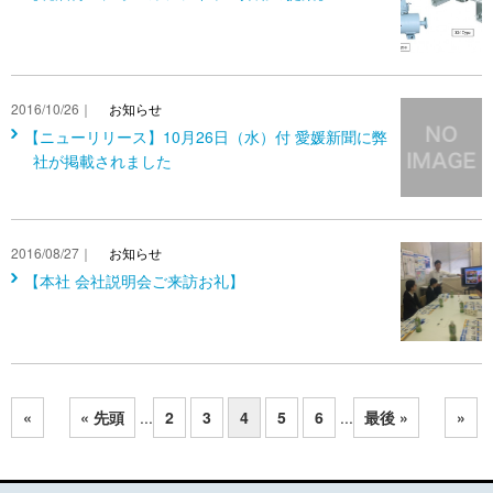
2016/10/26｜
お知らせ
【ニューリリース】10月26日（水）付 愛媛新聞に弊
社が掲載されました
2016/08/27｜
お知らせ
【本社 会社説明会ご来訪お礼】
«
« 先頭
...
2
3
4
5
6
...
最後 »
»