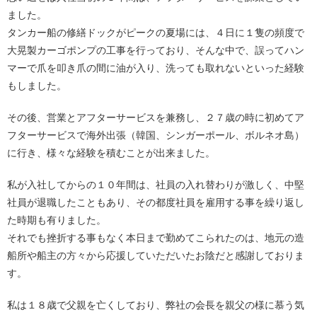
ました。
タンカー船の修繕ドックがピークの夏場には、４日に１隻の頻度で
大晃製カーゴポンプの工事を行っており、そんな中で、誤ってハン
マーで爪を叩き爪の間に油が入り、洗っても取れないといった経験
もしました。
その後、営業とアフターサービスを兼務し、２７歳の時に初めてア
フターサービスで海外出張（韓国、シンガーポール、ボルネオ島）
に行き、様々な経験を積むことが出来ました。
私が入社してからの１０年間は、社員の入れ替わりが激しく、中堅
社員が退職したこともあり、その都度社員を雇用する事を繰り返し
た時期も有りました。
それでも挫折する事もなく本日まで勤めてこられたのは、地元の造
船所や船主の方々から応援していただいたお陰だと感謝しておりま
す。
私は１８歳で父親を亡くしており、弊社の会長を親父の様に慕う気