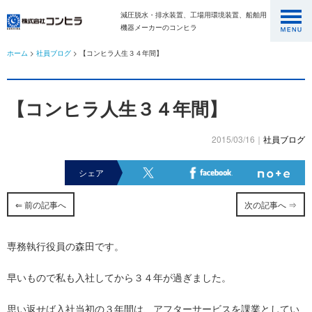
減圧脱水・排水装置、工場用環境装置、船舶用
機器メーカーのコンヒラ
ホーム
>
社員ブログ
> 【コンヒラ人生３４年間】
【コンヒラ人生３４年間】
2015/03/16｜
社員ブログ
シェア
⇐ 前の記事へ
次の記事へ ⇒
専務執行役員の森田です。
早いもので私も入社してから３４年が過ぎました。
思い返せば入社当初の３年間は、アフターサービスを課業としてい