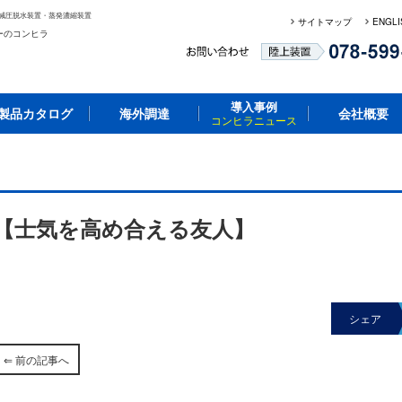
減圧脱水装置・蒸発濃縮装置
サイトマップ
ENGLI
ーのコンヒラ
導入事例
製品カタログ
海外調達
会社概要
コンヒラニュース
【士気を高め合える友人】
シェア
⇐ 前の記事へ