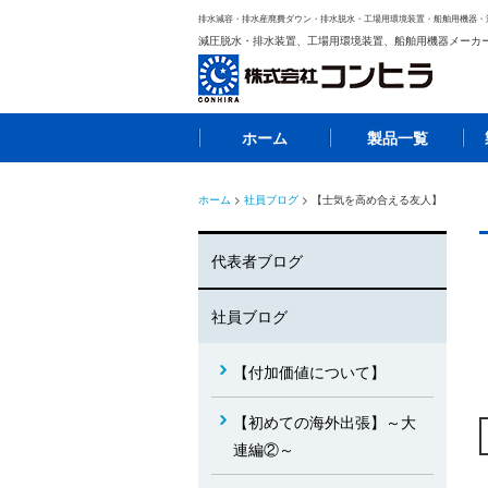
排水減容・排水産廃費ダウン・排水脱水・工場用環境装置・船舶用機器・
減圧脱水・排水装置、工場用環境装置、船舶用機器メーカ
ホーム
製品一覧
ホーム
>
社員ブログ
> 【士気を高め合える友人】
代表者ブログ
社員ブログ
【付加価値について】
【初めての海外出張】～大
連編②～