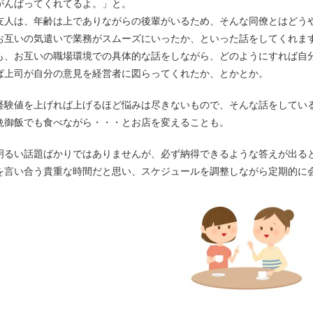
がんばってくれてるよ。」と。
友人は、年齢は上でありながらの後輩がいるため、そんな同僚とはどう
お互いの気遣いで業務がスムーズにいったか、といった話をしてくれま
も、お互いの職場環境での具体的な話をしながら、どのようにすれば自
ば上司が自分の意見を経営者に図らってくれたか、とかとか。
経験値を上げれば上げるほど悩みは尽きないもので、そんな話をしてい
晩御飯でも食べながら・・・とお店を変えることも。
明るい話題ばかりではありませんが、必ず納得できるような答えが出る
を言い合う貴重な時間だと思い、スケジュールを調整しながら定期的に