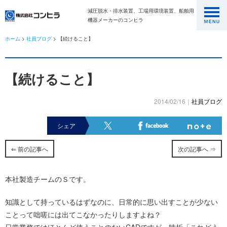
減圧脱水・排水装置、工場用環境装置、船舶用
機器メーカーのコンヒラ
ホーム
>
社員ブログ
> 【続けること】
【続けること】
2014/02/16｜
社員ブログ
シェア
⇐ 前の記事へ
次の記事へ ⇒
本社製造チームのＳです。
知識として持っているはずなのに、日常的に思い出すことが少ない
ことって咄嗟には出てこなかったりしますよね？