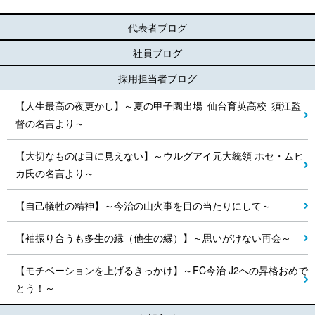
代表者ブログ
社員ブログ
採用担当者ブログ
【人生最高の夜更かし】～夏の甲子園出場 仙台育英高校 須江監
督の名言より～
【大切なものは目に見えない】～ウルグアイ元大統領 ホセ・ムヒ
カ氏の名言より～
【自己犠牲の精神】～今治の山火事を目の当たりにして～
【袖振り合うも多生の縁（他生の縁）】～思いがけない再会～
【モチベーションを上げるきっかけ】～FC今治 J2への昇格おめで
とう！～