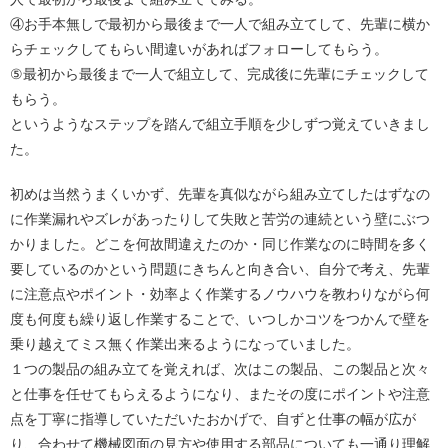
④お手本無しで最初から最後まで一人で組み立てして、先輩に横か
らチェックしてもらい間違いがあればフォローしてもらう。
⑤最初から最後まで一人で組立して、完成後に先輩にチェックして
もらう。
というようなステップを踏んで組立手順を少しずつ覚えていきまし
た。
初めは当然うまくいかず、先輩を真似ながら組み立てしたはずなの
に作業漏れやズレがあったりして失敗と苦労の連続という壁にぶつ
かりました。どこを何故間違えたのか・同じ作業なのに時間を多く
要しているのかという問題にきちんと向き合い、自分で考え、先輩
に注意点やポイント・効率よく作業するノウハウを教わりながら何
度も何度も繰り返し作業することで、いつしかコツをつかんで壁を
乗り越えてミス無く作業出来るようになっていました。
１つの製品の組み立てを覚えれば、次はこの製品、この製品と次々
と仕事を任せてもらえるようになり、またその度にポイントや注意
点を丁寧に指導していただいたおかげで、自ずと仕事の幅が広が
り、合わせて機械図面の見方や使用する部品についても一通り理解