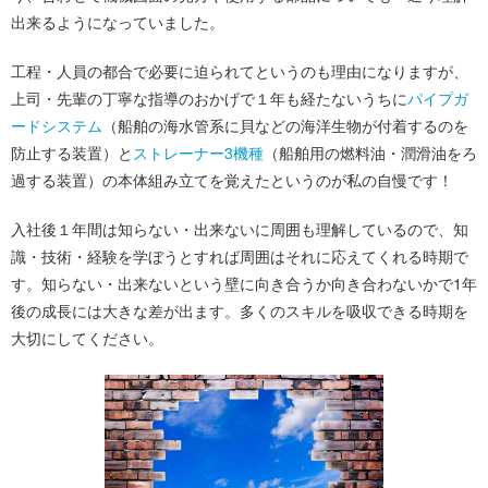
出来るようになっていました。
工程・人員の都合で必要に迫られてというのも理由になりますが、
上司・先輩の丁寧な指導のおかげで１年も経たないうちに
パイプガ
ードシステム
（船舶の海水管系に貝などの海洋生物が付着するのを
防止する装置）と
ストレーナー3機種
（船舶用の燃料油・潤滑油をろ
過する装置）の本体組み立てを覚えたというのが私の自慢です！
入社後１年間は知らない・出来ないに周囲も理解しているので、知
識・技術・経験を学ぼうとすれば周囲はそれに応えてくれる時期で
す。知らない・出来ないという壁に向き合うか向き合わないかで1年
後の成長には大きな差が出ます。多くのスキルを吸収できる時期を
大切にしてください。