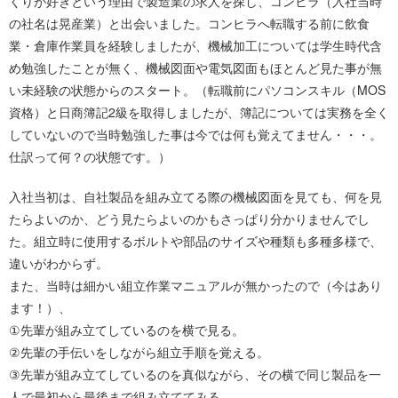
くりが好きという理由で製造業の求人を探し、コンヒラ（入社当時
の社名は晃産業）と出会いました。コンヒラへ転職する前に飲食
業・倉庫作業員を経験しましたが、機械加工については学生時代含
め勉強したことが無く、機械図面や電気図面もほとんど見た事が無
い未経験の状態からのスタート。（転職前にパソコンスキル（MOS
資格）と日商簿記2級を取得しましたが、簿記については実務を全く
していないので当時勉強した事は今では何も覚えてません・・・。
仕訳って何？の状態です。）
入社当初は、自社製品を組み立てる際の機械図面を見ても、何を見
たらよいのか、どう見たらよいのかもさっぱり分かりませんでし
た。組立時に使用するボルトや部品のサイズや種類も多種多様で、
違いがわからず。
また、当時は細かい組立作業マニュアルが無かったので（今はあり
ます！）、
①先輩が組み立てしているのを横で見る。
②先輩の手伝いをしながら組立手順を覚える。
③先輩が組み立てしているのを真似ながら、その横で同じ製品を一
人で最初から最後まで組み立ててみる。