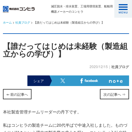
減圧脱水・排水装置、工場用環境装置、船舶用
機器メーカーのコンヒラ
ホーム
>
社員ブログ
> 【誰だってはじめは未経験（製造組立からの学び）】
【誰だってはじめは未経験（製造組
立からの学び）】
2020/12/15｜
社員ブログ
シェア
⇐ 前の記事へ
次の記事へ ⇒
本社製造管理チームリーダーの丹下です。
私はコンヒラの製造チームに20代半ばで中途入社しました。ものづ