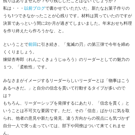
残りはありませんか？やり残ししたことはないでしょうか？
私は・・・
以前ブログ
で書かせていただいた、新たなお菓子作りの
うち1つできなかったことが心残りです。材料は買っていたのですが
決算であっという間に2か月が過ぎてしまいました。年末おせち料理
を作り終えたら作ろうかな、と。
ということで
前回
に引き続き、「鬼滅の刃」の第三弾で今年を締め
くくりましょう。
煉獄杏寿郎（れんごくきょうじゅろう）のリーダーとしての魅力の
１つ、「柔軟性」です。
みなさまがイメージするリーダーらしいリーダーとは「物事はこう
あるべきだ。」と自分の信念を貫いて行動するタイプが多いので
は？
もちろん、リーダーシップを発揮するにあたり、「信念を貫く」と
いうことは不可欠な要因です。ただ、その「信念」ばかりに気を取
られ、他者の意見や新たな発見、違う方向からの視点にも気づかず
自分一人で突っ走っていては、部下や同僚はついて来てくれませ
ん。