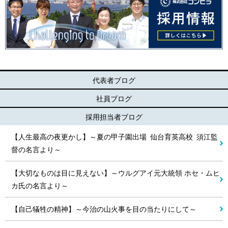
代表者ブログ
社員ブログ
採用担当者ブログ
【人生最高の夜更かし】～夏の甲子園出場 仙台育英高校 須江監
督の名言より～
【大切なものは目に見えない】～ウルグアイ元大統領 ホセ・ムヒ
カ氏の名言より～
【自己犠牲の精神】～今治の山火事を目の当たりにして～