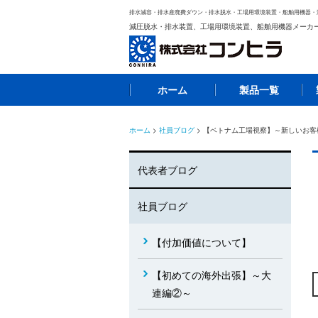
排水減容・排水産廃費ダウン・排水脱水・工場用環境装置・船舶用機器・
減圧脱水・排水装置、工場用環境装置、船舶用機器メーカ
ホーム
製品一覧
ホーム
>
社員ブログ
> 【ベトナム工場視察】～新しいお客
代表者ブログ
社員ブログ
【付加価値について】
【初めての海外出張】～大
連編②～