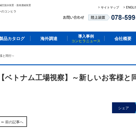
減圧脱水装置・蒸発濃縮装置
サイトマップ
ENGLI
ーのコンヒラ
導入事例
製品カタログ
海外調達
会社概要
コンヒラニュース
様と同行～
【ベトナム工場視察】～新しいお客様と
シェア
⇐ 前の記事へ