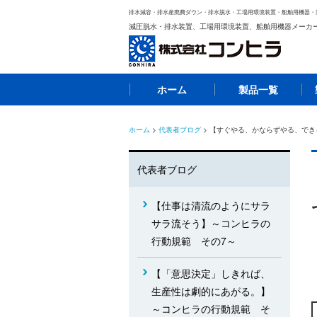
排水減容・排水産廃費ダウン・排水脱水・工場用環境装置・船舶用機器・
減圧脱水・排水装置、工場用環境装置、船舶用機器メーカ
ホーム
製品一覧
ホーム
>
代表者ブログ
> 【すぐやる、かならずやる、で
代表者ブログ
【仕事は清流のようにサラ
サラ流そう】～コンヒラの
行動規範 その7～
【「意思決定」しきれば、
生産性は劇的にあがる。】
～コンヒラの行動規範 そ