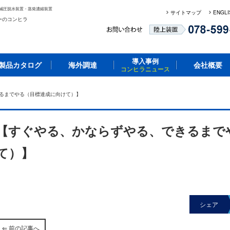
減圧脱水装置・蒸発濃縮装置
サイトマップ
ENGLI
ーのコンヒラ
導入事例
製品カタログ
海外調達
会社概要
コンヒラニュース
きるまでやる（目標達成に向けて）】
【すぐやる、かならずやる、できるまで
て）】
シェア
⇐ 前の記事へ