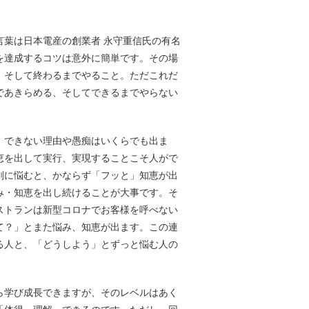
葉は日本電産の創業者 永守重信氏の有名
を達成するコツは意外に簡単です。その場
。そして終わるまでやること。ただこれだ
であきらめる、そしてできるまでやらない
。できない理由や愚痴はいくらでも出ま
恵を出して実行、実現することこそ人がで
剣に悩むと、かならず「フッと」知恵が出
み・知恵を出し続けることが大事です。そ
ストランは新型コロナでお客様を呼べない
て？」とまた悩み、知恵が出ます。この連
る人と、「どうしよう」とずっと悩む人の
ら学び成長できますが、そのレベルはあく