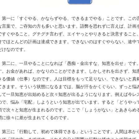
第一に「すぐやる、かならずやる、できるまでやる」ことです。この言
な言葉で、ご存知の方も多いと思います。語弊を恐れずに言えば、計画
ですぐやること。グチグチ言わず、エイヤっとやりきると決意すること
けでほとんどの計画は達成できます。できないのはすぐやらない、途中
だけなのです。
第二に、一旦やることになれば「愚痴・金出すな、知恵を出せ」です
す。お金があれば、かなりのことができます。しかしそれを出さず、知
きる価値（仕事）なのです。人は目標をもって足りない、できないと真
てきます。そういう状態になるまでは、脳が汗をかくぐらい、ずっと悩
して一旦知恵が出始めると次々知恵が出るようになります。例えば今レ
ので、悩み「宅配」しようという知恵が出ています。すると「どうやっ
鎖で次々と知恵が生まれるのです。ここで「しょうがない」とあきらめ
間に徐々に差が生まれてくるのです。
第三に「行動して、初めて体得できる」ということです。人間は本か