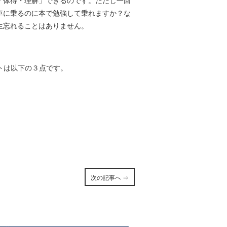
「体得・理解」できるのです。ただし一回
車に乗るのに本で勉強して乗れますか？な
生忘れることはありません。
ントは以下の３点です。
次の記事へ ⇒