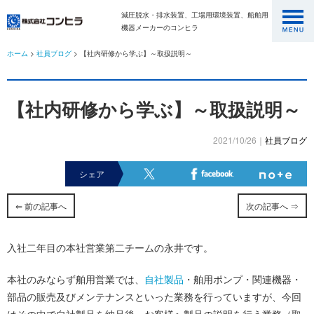
減圧脱水・排水装置、工場用環境装置、船舶用
機器メーカーのコンヒラ
ホーム
>
社員ブログ
> 【社内研修から学ぶ】～取扱説明～
【社内研修から学ぶ】～取扱説明～
2021/10/26｜
社員ブログ
シェア
⇐ 前の記事へ
次の記事へ ⇒
入社二年目の本社営業第二チームの永井です。
本社のみならず舶用営業では、
自社製品
・舶用ポンプ・関連機器・
部品の販売及びメンテナンスといった業務を行っていますが、今回