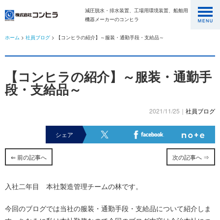
減圧脱水・排水装置、工場用環境装置、船舶用
機器メーカーのコンヒラ
ホーム
>
社員ブログ
> 【コンヒラの紹介】～服装・通勤手段・支給品～
【コンヒラの紹介】～服装・通勤手
段・支給品～
2021/11/25｜
社員ブログ
シェア
⇐ 前の記事へ
次の記事へ ⇒
入社二年目 本社製造管理チームの林です。
今回のブログでは当社の服装・通勤手段・支給品について紹介しま