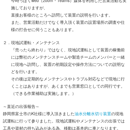
今時っぽくweb（zoom・Teams）媒体を利用した営業活動も実
施しておりますが、
直接お客様のところへ訪問して装置の説明を行います。
また、営業活動だけでなく導入頂く装置の設置場所の調査や仕
様の打合せに伺うこともあります。
２．現地試運転・メンテナンス
『売ったら終わり』ではなく、現地試運転として装置の稼働前
には弊社のメンテナンスチームや製造チームのメンバーと一緒
に現地へ訪問し、装置の初期設定や操作方法についての説明な
どを行います。
その後は定期的なメンテナンスやトラブル対応などで現地に行
くことはありますが、あくまでも営業窓口としての同行です。
（できる作業補助は実施します。）
～直近の出張報告～
静岡県富士市のK社様に導入頂きました
油水分離水切り装置
の現地
試運転に行って参りました。現地試運転やメンテナンスの出張では
工具や資材の持ち込みがある為、移動は基本的に車となります。