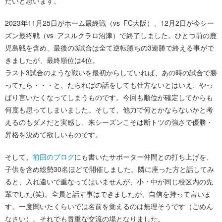
たいと思います。
2023年11月25日がホーム最終戦（vs FC大阪）、12月2日が今シー
ズン最終戦（vs アスルクラロ沼津）で終了しました。ひとつ前の鹿
児島戦を含め、最後の3試合は全て逆転勝ちの3連勝で終える事がで
きましたが、最終順位は4位。
ラスト3試合のような戦いを最初からしていれば、あの時の試合で勝
ってたら・・・と、たらればの話をしても仕方ないとはいえ、やっ
ぱり言いたくなってしまうものです。今回も順位が確定してからも
何度も思ってしまいました。そして、他力で何とかならないかと考
えるのもダメだと実感し、来シーズンこそは断トツの強さで優勝・
昇格を決めて欲しいものです。
そして、
前回のブログ
にも書いたサポーター仲間との打ち上げを、
子供を含め総勢30名ほどで開催しました。隣に座った方と話してみ
ると、入れ違いで重なってはいませんが、小・中が同じ校区内の先
輩でした(笑)。全員と話す事はできましたが、自信を持って言いま
す。一度聞いたくらいでは名前を覚えるのは無理そうです（ごめん
なさい）。それでも貴重な交流の場となりました。