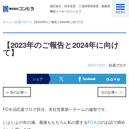
減圧脱水・排水装置、工場用環境装置、船舶用
機器メーカーのコンヒラ
ホーム
>
社員ブログ
> 【2023年のご報告と2024年に向けて】
【2023年のご報告と2024年に向け
て】
2023/12/31｜
社員ブログ
シェア
⇐ 前の記事へ
次の記事へ ⇒
FC今治応援ブログ担当、本社営業第一チームの越智です。
いよいよの年の瀬。最後ももちろん私の愛する
FC今治
のお話で締め