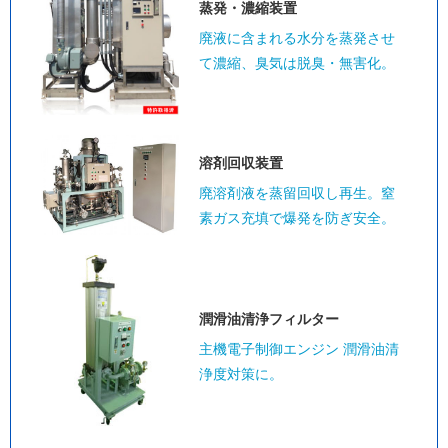
蒸発・濃縮装置
廃液に含まれる水分を蒸発させ
て濃縮、臭気は脱臭・無害化。
溶剤回収装置
廃溶剤液を蒸留回収し再生。窒
素ガス充填で爆発を防ぎ安全。
潤滑油清浄
フィルター
主機電子制御エンジン 潤滑油清
浄度対策に。