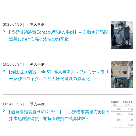
2025/04/30｜
導入事例
【蒸発濃縮装置Sorae30型導入事例】～自動車部品製
造業における廃水処理の効率化～
2025/03/21｜
導入事例
【減圧脱水装置Umie50L導入事例】～アルミナスラリ
ー及びコロイダルシリカ研磨廃液の減容化～
2024/09/06｜
導入事例
【蒸発濃縮装置SUﾊｲﾌﾞﾘｯﾄﾞ】～小規模事業場の実情と
排水処理設備費・維持管理費の試算比較～