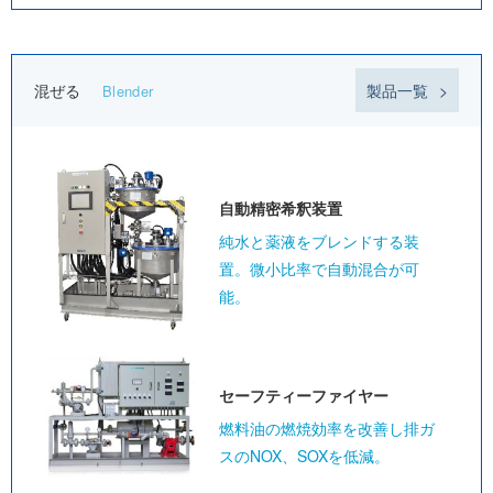
混ぜる
製品一覧
Blender
自動精密
希釈装置
純水と薬液をブレンドする装
置。微小比率で自動混合が可
能。
セーフティー
ファイヤー
燃料油の燃焼効率を改善し排ガ
スのNOX、SOXを低減。