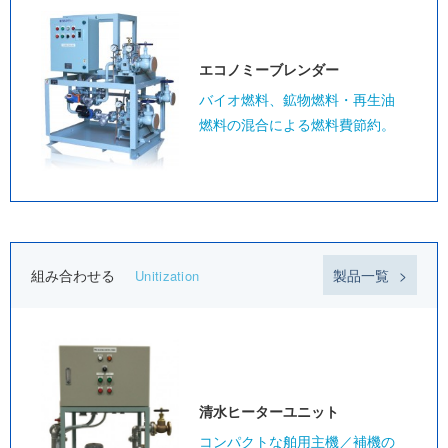
エコノミー
ブレンダー
バイオ燃料、鉱物燃料・再生油
燃料の混合による燃料費節約。
組み合わせる
製品一覧
Unitization
清水ヒーター
ユニット
コンパクトな舶用主機／補機の