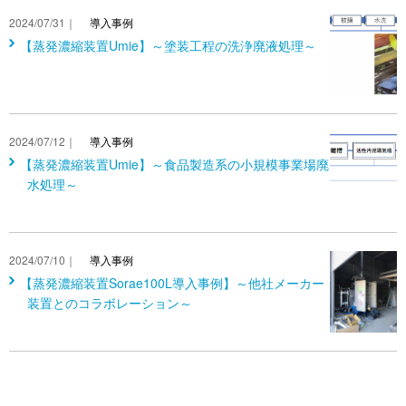
2024/07/31｜
導入事例
【蒸発濃縮装置Umie】～塗装工程の洗浄廃液処理～
2024/07/12｜
導入事例
【蒸発濃縮装置Umie】～食品製造系の小規模事業場廃
水処理～
2024/07/10｜
導入事例
【蒸発濃縮装置Sorae100L導入事例】～他社メーカー
装置とのコラボレーション～