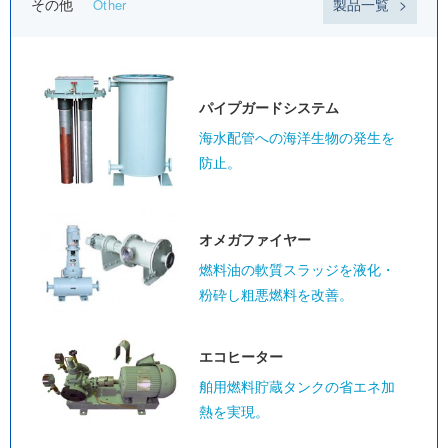
その他
製品一覧
Other
パイプガード
システム
海水配管への海洋生物の発生を
防止。
オメガ
ファイヤー
燃料油の軟質スラッジを液化・
粉砕し粗悪燃料を改善。
エコヒーター
舶用燃料貯蔵タンクの省エネ加
熱を実現。