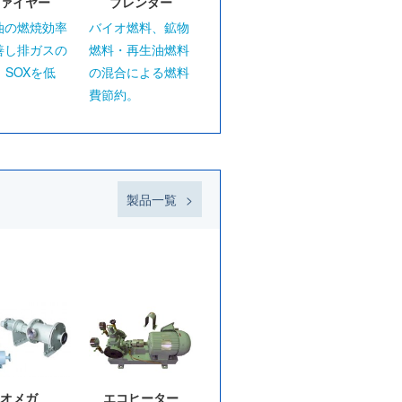
ァイヤー
ブレンダー
油の燃焼効率
バイオ燃料、鉱物
善し排ガスの
燃料・再生油燃料
、SOXを低
の混合による燃料
費節約。
製品一覧
オメガ
エコヒーター