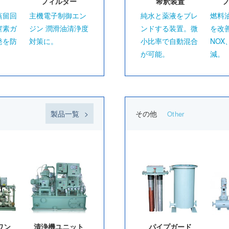
フィルター
希釈装置
フ
蒸留回
主機電子制御エン
純水と薬液をブレ
燃料
窒素ガ
ジン 潤滑油清浄度
ンドする装置。微
を改
発を防
対策に。
小比率で自動混合
NOX
が可能。
減。
製品一覧
その他
Other
ワン
清浄機ユニット
パイプガード