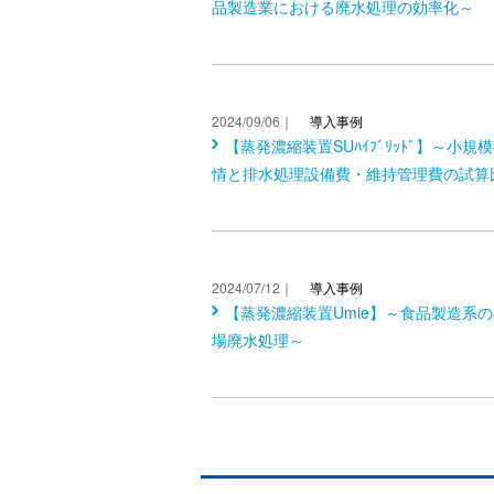
品製造業における廃水処理の効率化～
2024/09/06｜
導入事例
【蒸発濃縮装置SUﾊｲﾌﾞﾘｯﾄﾞ】～小規
情と排水処理設備費・維持管理費の試算
2024/07/12｜
導入事例
【蒸発濃縮装置Umie】～食品製造系
場廃水処理～