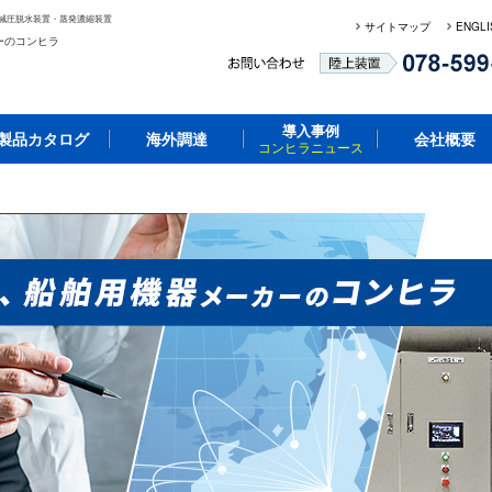
減圧脱水装置・蒸発濃縮装置
サイトマップ
ENGLI
ーのコンヒラ
導入事例
製品カタログ
海外調達
会社概要
コンヒラニュース