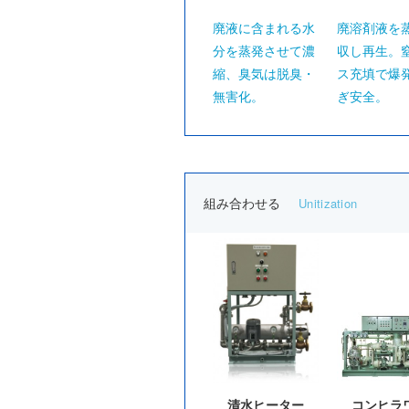
廃液に含まれる水
廃溶剤液を
分を蒸発させて濃
収し再生。
縮、臭気は脱臭・
ス充填で爆
無害化。
ぎ安全。
組み合わせる
Unitization
清水ヒーター
コンヒラ