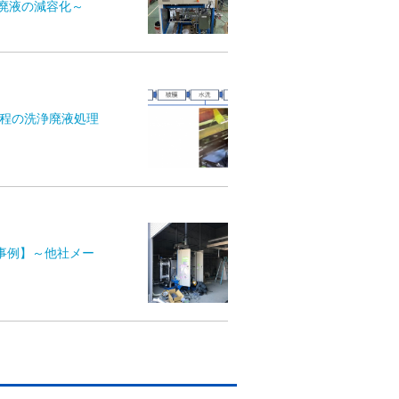
廃液の減容化～
工程の洗浄廃液処理
入事例】～他社メー