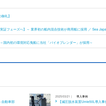
場の御礼】
証フェーズへ】～ 業界初の船内混合技術が商用船に採用 ／ Sea Japa
～国内初の環境対応曳船に当社「バイオブレンダー」が採用～
2025/03/21｜
導入事例
】～自動車部
【減圧脱水装置Umie50L導入