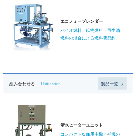
エコノミー
ブレンダー
バイオ燃料、鉱物燃料・再生油
燃料の混合による燃料費節約。
組み合わせる
製品一覧
Unitization
清水ヒーター
ユニット
コンパクトな舶用主機／補機の