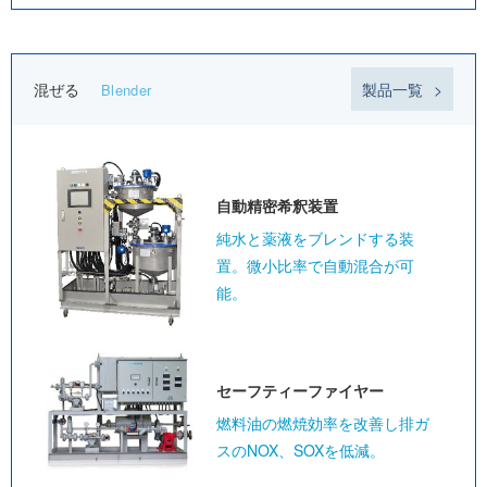
混ぜる
製品一覧
Blender
自動精密
希釈装置
純水と薬液をブレンドする装
置。微小比率で自動混合が可
能。
セーフティー
ファイヤー
燃料油の燃焼効率を改善し排ガ
スのNOX、SOXを低減。