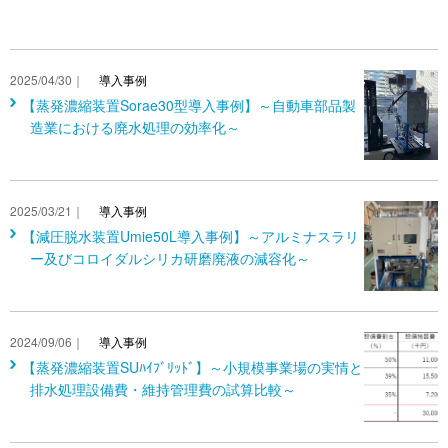
2025/04/30｜
導入事例
【蒸発濃縮装置Sorae30型導入事例】～自動車部品製
造業における廃水処理の効率化～
2025/03/21｜
導入事例
【減圧脱水装置Umie50L導入事例】～アルミナスラリ
ー及びコロイダルシリカ研磨廃液の減容化～
2024/09/06｜
導入事例
【蒸発濃縮装置SUﾊｲﾌﾞﾘｯﾄﾞ】～小規模事業場の実情と
排水処理設備費・維持管理費の試算比較～