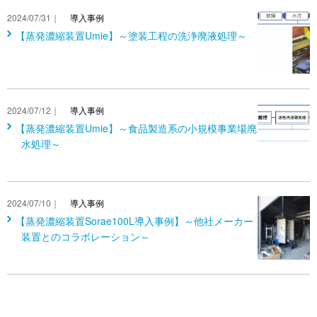
2024/07/31｜
導入事例
【蒸発濃縮装置Umie】～塗装工程の洗浄廃液処理～
2024/07/12｜
導入事例
【蒸発濃縮装置Umie】～食品製造系の小規模事業場廃
水処理～
2024/07/10｜
導入事例
【蒸発濃縮装置Sorae100L導入事例】～他社メーカー
装置とのコラボレーション～