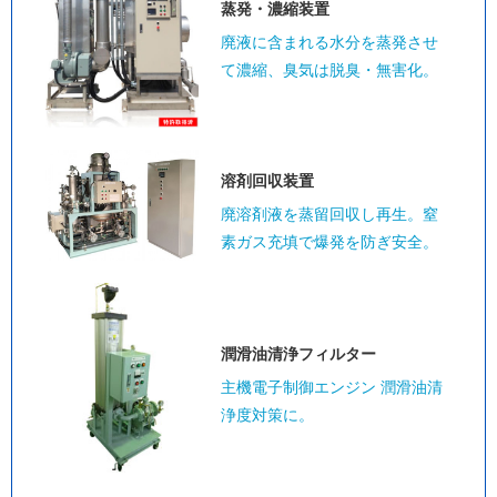
蒸発・濃縮装置
廃液に含まれる水分を蒸発させ
て濃縮、臭気は脱臭・無害化。
溶剤回収装置
廃溶剤液を蒸留回収し再生。窒
素ガス充填で爆発を防ぎ安全。
潤滑油清浄
フィルター
主機電子制御エンジン 潤滑油清
浄度対策に。