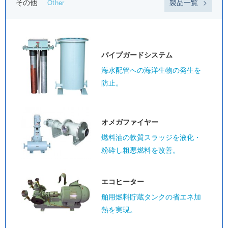
その他
製品一覧
Other
パイプガード
システム
海水配管への海洋生物の発生を
防止。
オメガ
ファイヤー
燃料油の軟質スラッジを液化・
粉砕し粗悪燃料を改善。
エコヒーター
舶用燃料貯蔵タンクの省エネ加
熱を実現。