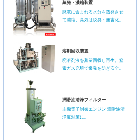
蒸発・濃縮装置
廃液に含まれる水分を蒸発させ
て濃縮、臭気は脱臭・無害化。
溶剤回収装置
廃溶剤液を蒸留回収し再生。窒
素ガス充填で爆発を防ぎ安全。
潤滑油清浄
フィルター
主機電子制御エンジン 潤滑油清
浄度対策に。