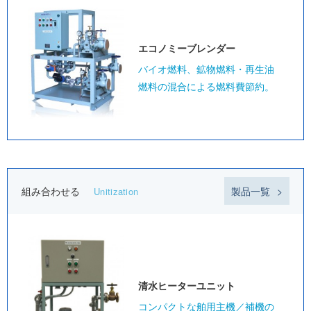
エコノミー
ブレンダー
バイオ燃料、鉱物燃料・再生油
燃料の混合による燃料費節約。
組み合わせる
製品一覧
Unitization
清水ヒーター
ユニット
コンパクトな舶用主機／補機の