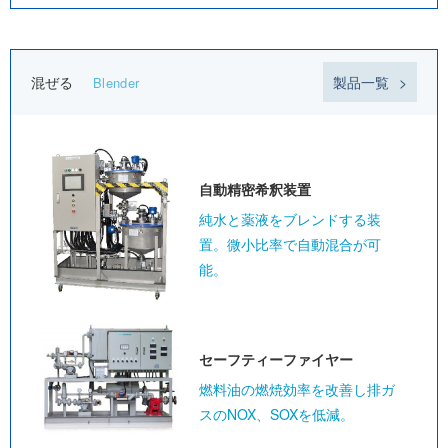
混ぜる
製品一覧
Blender
自動精密
希釈装置
純水と薬液をブレンドする装
置。微小比率で自動混合が可
能。
セーフティー
ファイヤー
燃料油の燃焼効率を改善し排ガ
スのNOX、SOXを低減。