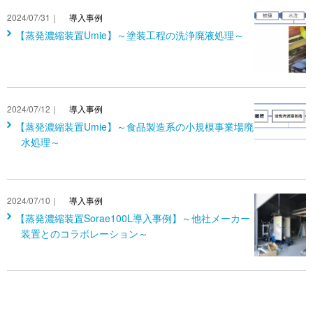
2024/07/31｜
導入事例
【蒸発濃縮装置Umie】～塗装工程の洗浄廃液処理～
2024/07/12｜
導入事例
【蒸発濃縮装置Umie】～食品製造系の小規模事業場廃
水処理～
2024/07/10｜
導入事例
【蒸発濃縮装置Sorae100L導入事例】～他社メーカー
装置とのコラボレーション～