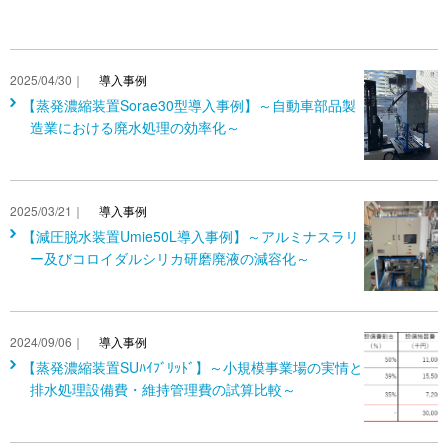
2025/04/30｜
導入事例
【蒸発濃縮装置Sorae30型導入事例】～自動車部品製
造業における廃水処理の効率化～
2025/03/21｜
導入事例
【減圧脱水装置Umie50L導入事例】～アルミナスラリ
ー及びコロイダルシリカ研磨廃液の減容化～
2024/09/06｜
導入事例
【蒸発濃縮装置SUﾊｲﾌﾞﾘｯﾄﾞ】～小規模事業場の実情と
排水処理設備費・維持管理費の試算比較～