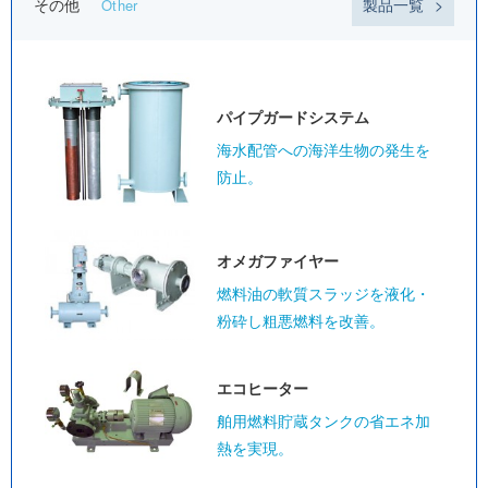
その他
製品一覧
Other
パイプガード
システム
海水配管への海洋生物の発生を
防止。
オメガ
ファイヤー
燃料油の軟質スラッジを液化・
粉砕し粗悪燃料を改善。
エコヒーター
舶用燃料貯蔵タンクの省エネ加
熱を実現。