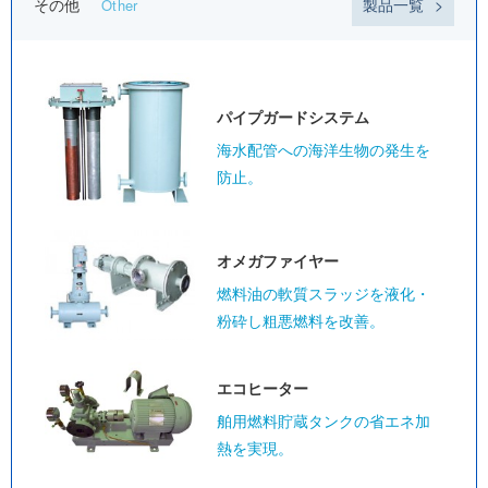
その他
製品一覧
Other
パイプガード
システム
海水配管への海洋生物の発生を
防止。
オメガ
ファイヤー
燃料油の軟質スラッジを液化・
粉砕し粗悪燃料を改善。
エコヒーター
舶用燃料貯蔵タンクの省エネ加
熱を実現。