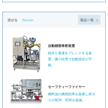
混ぜる
製品一覧
Blender
自動精密
希釈装置
純水と薬液をブレンドする装
置。微小比率で自動混合が可
能。
セーフティー
ファイヤー
燃料油の燃焼効率を改善し排ガ
スのNOX、SOXを低減。