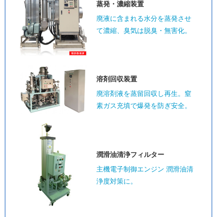
蒸発・濃縮装置
廃液に含まれる水分を蒸発させ
て濃縮、臭気は脱臭・無害化。
溶剤回収装置
廃溶剤液を蒸留回収し再生。窒
素ガス充填で爆発を防ぎ安全。
潤滑油清浄
フィルター
主機電子制御エンジン 潤滑油清
浄度対策に。