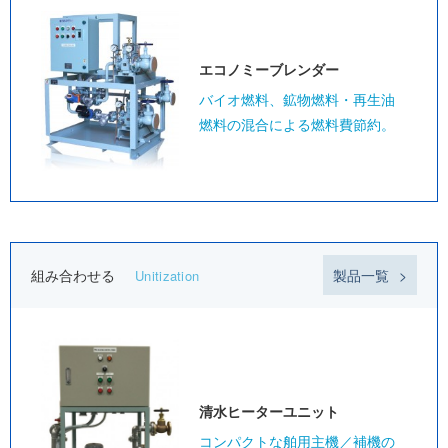
エコノミー
ブレンダー
バイオ燃料、鉱物燃料・再生油
燃料の混合による燃料費節約。
組み合わせる
製品一覧
Unitization
清水ヒーター
ユニット
コンパクトな舶用主機／補機の