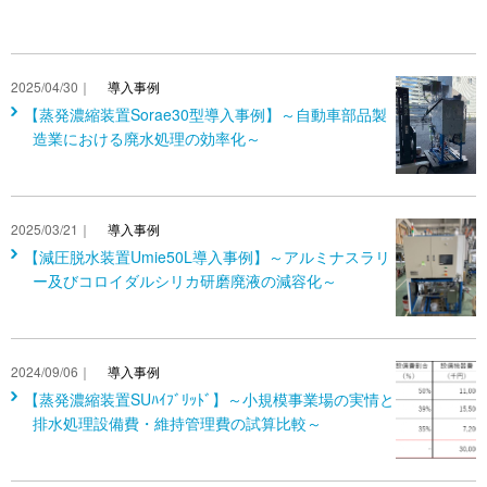
2025/04/30｜
導入事例
【蒸発濃縮装置Sorae30型導入事例】～自動車部品製
造業における廃水処理の効率化～
2025/03/21｜
導入事例
【減圧脱水装置Umie50L導入事例】～アルミナスラリ
ー及びコロイダルシリカ研磨廃液の減容化～
2024/09/06｜
導入事例
【蒸発濃縮装置SUﾊｲﾌﾞﾘｯﾄﾞ】～小規模事業場の実情と
排水処理設備費・維持管理費の試算比較～