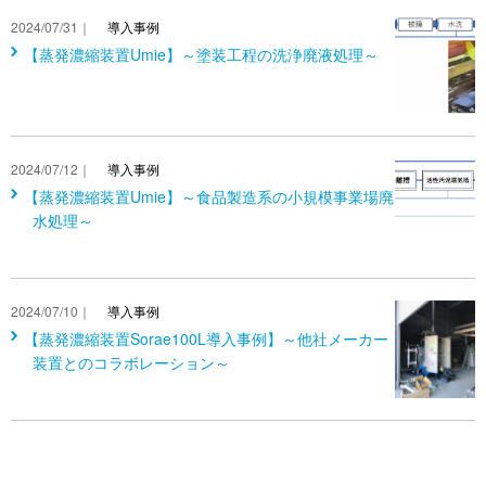
2024/07/31｜
導入事例
【蒸発濃縮装置Umie】～塗装工程の洗浄廃液処理～
2024/07/12｜
導入事例
【蒸発濃縮装置Umie】～食品製造系の小規模事業場廃
水処理～
2024/07/10｜
導入事例
【蒸発濃縮装置Sorae100L導入事例】～他社メーカー
装置とのコラボレーション～