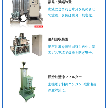
蒸発・濃縮装置
廃液に含まれる水分を蒸発させ
て濃縮、臭気は脱臭・無害化。
溶剤回収装置
廃溶剤液を蒸留回収し再生。窒
素ガス充填で爆発を防ぎ安全。
潤滑油清浄
フィルター
主機電子制御エンジン 潤滑油清
浄度対策に。