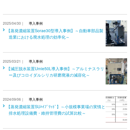
2025/04/30｜
導入事例
【蒸発濃縮装置Sorae30型導入事例】～自動車部品製
造業における廃水処理の効率化～
2025/03/21｜
導入事例
【減圧脱水装置Umie50L導入事例】～アルミナスラリ
ー及びコロイダルシリカ研磨廃液の減容化～
2024/09/06｜
導入事例
【蒸発濃縮装置SUﾊｲﾌﾞﾘｯﾄﾞ】～小規模事業場の実情と
排水処理設備費・維持管理費の試算比較～