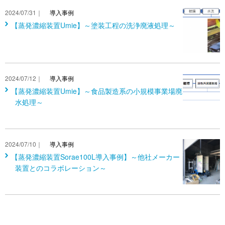
2024/07/31｜
導入事例
【蒸発濃縮装置Umie】～塗装工程の洗浄廃液処理～
2024/07/12｜
導入事例
【蒸発濃縮装置Umie】～食品製造系の小規模事業場廃
水処理～
2024/07/10｜
導入事例
【蒸発濃縮装置Sorae100L導入事例】～他社メーカー
装置とのコラボレーション～