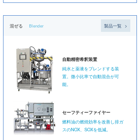
混ぜる
製品一覧
Blender
自動精密
希釈装置
純水と薬液をブレンドする装
置。微小比率で自動混合が可
能。
セーフティー
ファイヤー
燃料油の燃焼効率を改善し排ガ
スのNOX、SOXを低減。