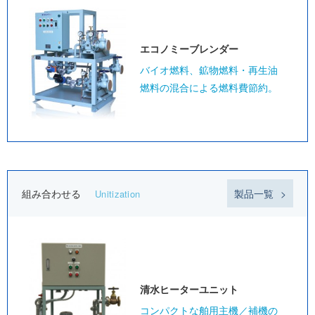
エコノミー
ブレンダー
バイオ燃料、鉱物燃料・再生油
燃料の混合による燃料費節約。
組み合わせる
製品一覧
Unitization
清水ヒーター
ユニット
コンパクトな舶用主機／補機の