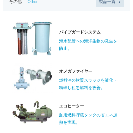
その他
製品一覧
Other
パイプガード
システム
海水配管への海洋生物の発生を
防止。
オメガ
ファイヤー
燃料油の軟質スラッジを液化・
粉砕し粗悪燃料を改善。
エコヒーター
舶用燃料貯蔵タンクの省エネ加
熱を実現。