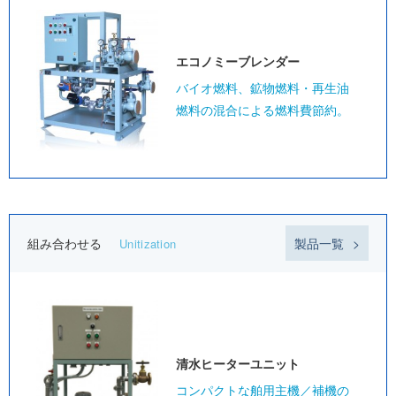
エコノミー
ブレンダー
バイオ燃料、鉱物燃料・再生油
燃料の混合による燃料費節約。
組み合わせる
製品一覧
Unitization
清水ヒーター
ユニット
コンパクトな舶用主機／補機の