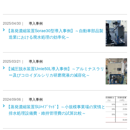
2025/04/30｜
導入事例
【蒸発濃縮装置Sorae30型導入事例】～自動車部品製
造業における廃水処理の効率化～
2025/03/21｜
導入事例
【減圧脱水装置Umie50L導入事例】～アルミナスラリ
ー及びコロイダルシリカ研磨廃液の減容化～
2024/09/06｜
導入事例
【蒸発濃縮装置SUﾊｲﾌﾞﾘｯﾄﾞ】～小規模事業場の実情と
排水処理設備費・維持管理費の試算比較～