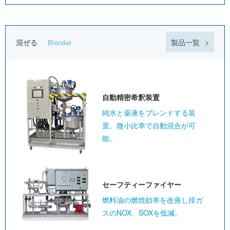
混ぜる
製品一覧
Blender
自動精密
希釈装置
純水と薬液をブレンドする装
置。微小比率で自動混合が可
能。
セーフティー
ファイヤー
燃料油の燃焼効率を改善し排ガ
スのNOX、SOXを低減。