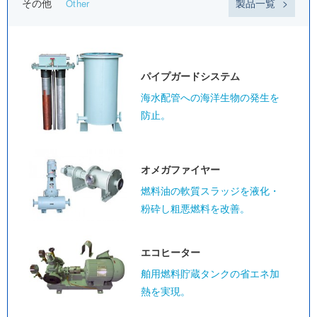
その他
製品一覧
Other
パイプガード
システム
海水配管への海洋生物の発生を
防止。
オメガ
ファイヤー
燃料油の軟質スラッジを液化・
粉砕し粗悪燃料を改善。
エコヒーター
舶用燃料貯蔵タンクの省エネ加
熱を実現。