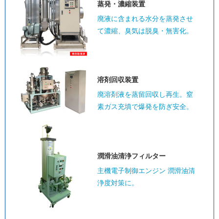
蒸発・濃縮装置
廃液に含まれる水分を蒸発させ
て濃縮、臭気は脱臭・無害化。
溶剤回収装置
廃溶剤液を蒸留回収し再生。窒
素ガス充填で爆発を防ぎ安全。
潤滑油清浄
フィルター
主機電子制御エンジン 潤滑油清
浄度対策に。