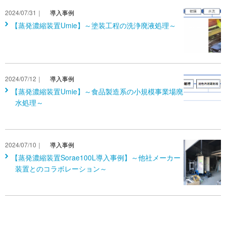
2024/07/31｜
導入事例
【蒸発濃縮装置Umie】～塗装工程の洗浄廃液処理～
2024/07/12｜
導入事例
【蒸発濃縮装置Umie】～食品製造系の小規模事業場廃
水処理～
2024/07/10｜
導入事例
【蒸発濃縮装置Sorae100L導入事例】～他社メーカー
装置とのコラボレーション～