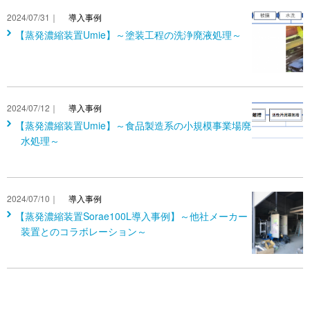
2024/07/31｜
導入事例
【蒸発濃縮装置Umie】～塗装工程の洗浄廃液処理～
2024/07/12｜
導入事例
【蒸発濃縮装置Umie】～食品製造系の小規模事業場廃
水処理～
2024/07/10｜
導入事例
【蒸発濃縮装置Sorae100L導入事例】～他社メーカー
装置とのコラボレーション～