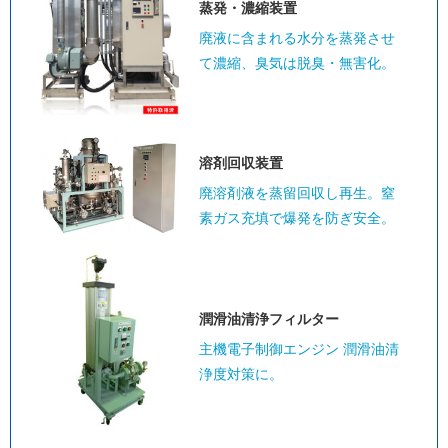
蒸発・濃縮装置
廃液に含まれる水分を蒸発させ
て濃縮、臭気は脱臭・無害化。
溶剤回収装置
廃溶剤液を蒸留回収し再生。窒
素ガス充填で爆発を防ぎ安全。
潤滑油清浄
フィルター
主機電子制御エンジン 潤滑油清
浄度対策に。