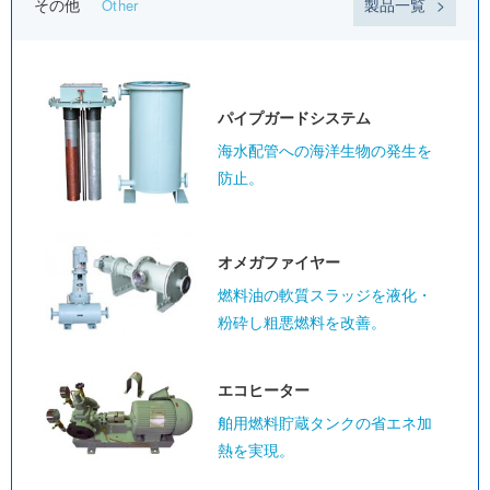
その他
製品一覧
Other
パイプガード
システム
海水配管への海洋生物の発生を
防止。
オメガ
ファイヤー
燃料油の軟質スラッジを液化・
粉砕し粗悪燃料を改善。
エコヒーター
舶用燃料貯蔵タンクの省エネ加
熱を実現。