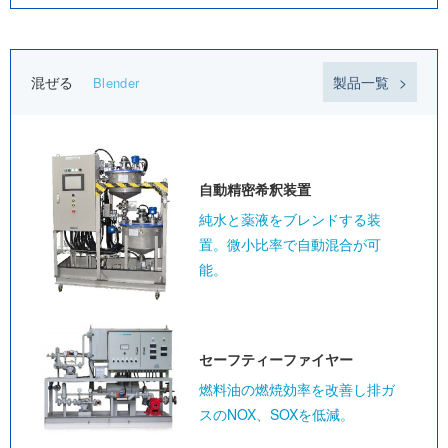
混ぜる
製品一覧
Blender
自動精密
希釈装置
純水と薬液をブレンドする装
置。微小比率で自動混合が可
能。
セーフティー
ファイヤー
燃料油の燃焼効率を改善し排ガ
スのNOX、SOXを低減。