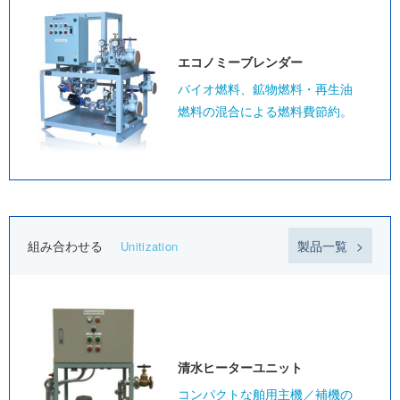
エコノミー
ブレンダー
バイオ燃料、鉱物燃料・再生油
燃料の混合による燃料費節約。
組み合わせる
製品一覧
Unitization
清水ヒーター
ユニット
コンパクトな舶用主機／補機の