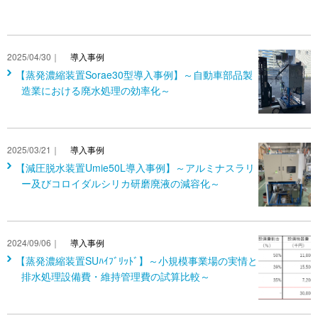
2025/04/30｜
導入事例
【蒸発濃縮装置Sorae30型導入事例】～自動車部品製
造業における廃水処理の効率化～
2025/03/21｜
導入事例
【減圧脱水装置Umie50L導入事例】～アルミナスラリ
ー及びコロイダルシリカ研磨廃液の減容化～
2024/09/06｜
導入事例
【蒸発濃縮装置SUﾊｲﾌﾞﾘｯﾄﾞ】～小規模事業場の実情と
排水処理設備費・維持管理費の試算比較～