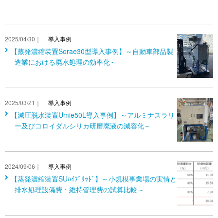
2025/04/30｜
導入事例
【蒸発濃縮装置Sorae30型導入事例】～自動車部品製
造業における廃水処理の効率化～
2025/03/21｜
導入事例
【減圧脱水装置Umie50L導入事例】～アルミナスラリ
ー及びコロイダルシリカ研磨廃液の減容化～
2024/09/06｜
導入事例
【蒸発濃縮装置SUﾊｲﾌﾞﾘｯﾄﾞ】～小規模事業場の実情と
排水処理設備費・維持管理費の試算比較～