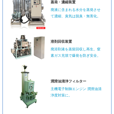
蒸発・濃縮装置
廃液に含まれる水分を蒸発させ
て濃縮、臭気は脱臭・無害化。
溶剤回収装置
廃溶剤液を蒸留回収し再生。窒
素ガス充填で爆発を防ぎ安全。
潤滑油清浄
フィルター
主機電子制御エンジン 潤滑油清
浄度対策に。