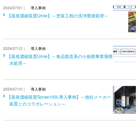
2024/07/31｜
導入事例
【蒸発濃縮装置Umie】～塗装工程の洗浄廃液処理～
2024/07/12｜
導入事例
【蒸発濃縮装置Umie】～食品製造系の小規模事業場廃
水処理～
2024/07/10｜
導入事例
【蒸発濃縮装置Sorae100L導入事例】～他社メーカー
装置とのコラボレーション～