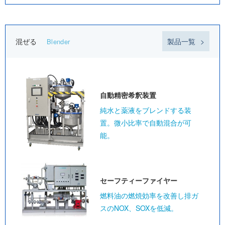
混ぜる
製品一覧
Blender
自動精密
希釈装置
純水と薬液をブレンドする装
置。微小比率で自動混合が可
能。
セーフティー
ファイヤー
燃料油の燃焼効率を改善し排ガ
スのNOX、SOXを低減。