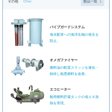
その他
製品一覧
Other
パイプガード
システム
海水配管への海洋生物の発生を
防止。
オメガ
ファイヤー
燃料油の軟質スラッジを液化・
粉砕し粗悪燃料を改善。
エコヒーター
舶用燃料貯蔵タンクの省エネ加
熱を実現。