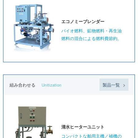
エコノミー
ブレンダー
バイオ燃料、鉱物燃料・再生油
燃料の混合による燃料費節約。
組み合わせる
製品一覧
Unitization
清水ヒーター
ユニット
コンパクトな舶用主機／補機の