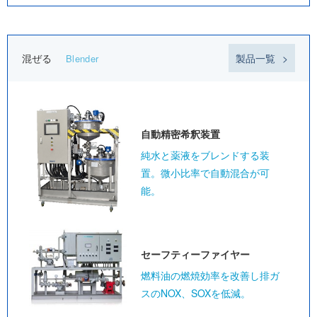
混ぜる
製品一覧
Blender
自動精密
希釈装置
純水と薬液をブレンドする装
置。微小比率で自動混合が可
能。
セーフティー
ファイヤー
燃料油の燃焼効率を改善し排ガ
スのNOX、SOXを低減。