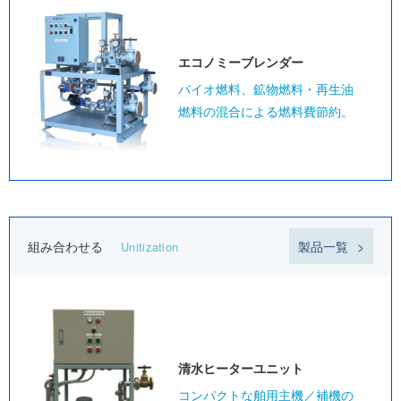
エコノミー
ブレンダー
バイオ燃料、鉱物燃料・再生油
燃料の混合による燃料費節約。
組み合わせる
製品一覧
Unitization
清水ヒーター
ユニット
コンパクトな舶用主機／補機の