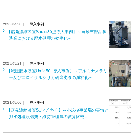
2025/04/30｜
導入事例
【蒸発濃縮装置Sorae30型導入事例】～自動車部品製
造業における廃水処理の効率化～
2025/03/21｜
導入事例
【減圧脱水装置Umie50L導入事例】～アルミナスラリ
ー及びコロイダルシリカ研磨廃液の減容化～
2024/09/06｜
導入事例
【蒸発濃縮装置SUﾊｲﾌﾞﾘｯﾄﾞ】～小規模事業場の実情と
排水処理設備費・維持管理費の試算比較～