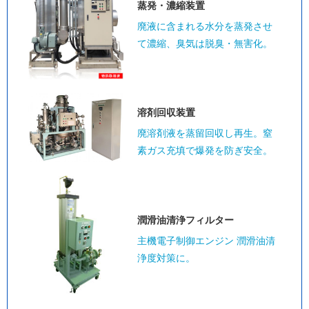
蒸発・濃縮装置
廃液に含まれる水分を蒸発させ
て濃縮、臭気は脱臭・無害化。
溶剤回収装置
廃溶剤液を蒸留回収し再生。窒
素ガス充填で爆発を防ぎ安全。
潤滑油清浄
フィルター
主機電子制御エンジン 潤滑油清
浄度対策に。