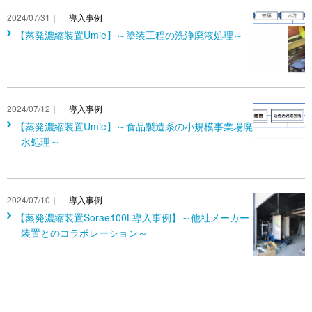
2024/07/31｜
導入事例
【蒸発濃縮装置Umie】～塗装工程の洗浄廃液処理～
2024/07/12｜
導入事例
【蒸発濃縮装置Umie】～食品製造系の小規模事業場廃
水処理～
2024/07/10｜
導入事例
【蒸発濃縮装置Sorae100L導入事例】～他社メーカー
装置とのコラボレーション～