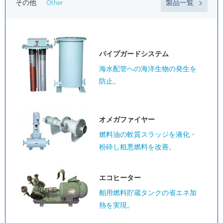
その他
製品一覧
Other
パイプガード
システム
海水配管への海洋生物の発生を
防止。
オメガ
ファイヤー
燃料油の軟質スラッジを液化・
粉砕し粗悪燃料を改善。
エコヒーター
舶用燃料貯蔵タンクの省エネ加
熱を実現。